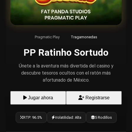
Pragmatic Play
Tragamonedas
PP Ratinho Sortudo
Únete a la aventura más divertida del casino y
descubre tesoros ocultos con el ratón más
afortunado de México.
Jugar ahora
Registrarse
RTP: 96.5%
Volatilidad: Alta
5 Rodillos