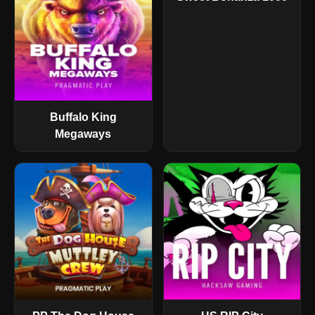
Buffalo King
Megaways