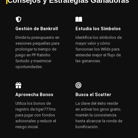
Consejos y Estrategias Ganadoras
Gestión de Bankroll
Estudia los Símbolos
Divide tu presupuesto en
Identifica los símbolos de
sesiones pequeñas para
mayor valor y cómo
prolongar tu tiempo de
funcionan los Wilds para
juego en PP Ratinho
entender mejor el flujo de
Sortudo y maximizar
las ganancias.
oportunidades.
Aprovecha Bonos
Busca el Scatter
Utiliza los bonos de
La clave del éxito reside
registro de tiger777mx
en activar los giros gratis;
para jugar con fondos
mantén la consistencia
adicionales y reducir el
hasta alcanzar la ronda de
riesgo inicial.
bonificación.