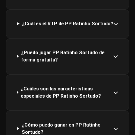
¿Cuál es el RTP de PP Ratinho Sortudo?
¿Puedo jugar PP Ratinho Sortudo de
forma gratuita?
¿Cuáles son las características
especiales de PP Ratinho Sortudo?
¿Cómo puedo ganar en PP Ratinho
Sortudo?