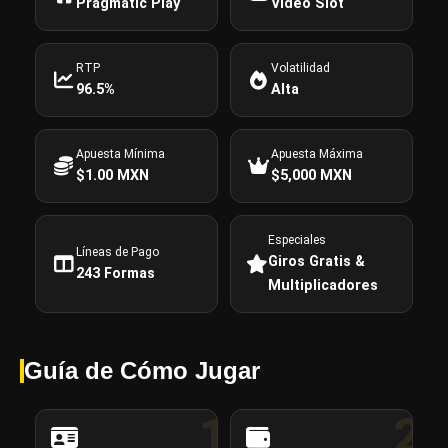
Pragmatic Play
Video Slot
RTP
Volatilidad
96.5%
Alta
Apuesta Mínima
Apuesta Máxima
$1.00 MXN
$5,000 MXN
Especiales
Líneas de Pago
Giros Gratis &
243 Formas
Multiplicadores
Guía de Cómo Jugar
1
2