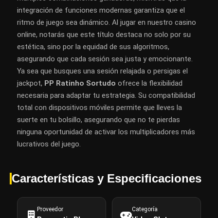
integración de funciones modernas garantiza que el
ritmo de juego sea dinámico. Al jugar en nuestro casino
online, notarás que este título destaca no solo por su
estética, sino por la equidad de sus algoritmos,
asegurando que cada sesión sea justa y emocionante.
Ya sea que busques una sesión relajada o persigas el
jackpot,
PP Ratinho Sortudo
ofrece la flexibilidad
necesaria para adaptar tu estrategia. Su compatibilidad
total con dispositivos móviles permite que lleves la
suerte en tu bolsillo, asegurando que no te pierdas
ninguna oportunidad de activar los multiplicadores más
lucrativos del juego.
Características y Especificaciones
Proveedor
Categoría